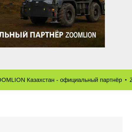
захстан - официальный партнёр
ZOOMLION 