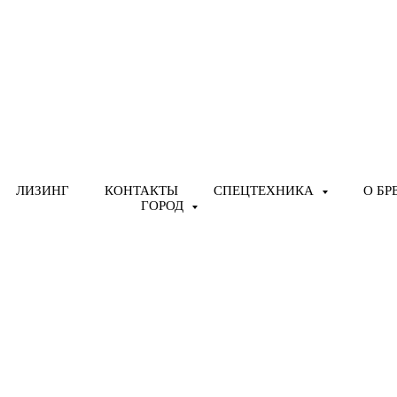
ЛИЗИНГ
КОНТАКТЫ
СПЕЦТЕХНИКА
О БР
ГОРОД
Актау
 завода- изготовителя по
и Zoomlion в Казахстане