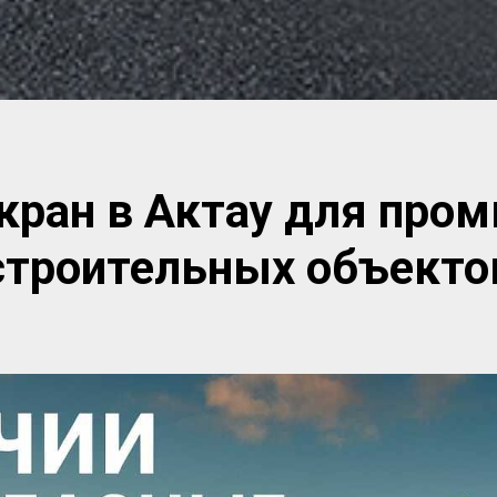
окран в Актау для про
строительных объекто