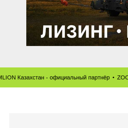
хстан - официальный партнёр
ZOOMLION Каз