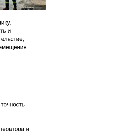
ику,
ть и
ельстве,
ремещения
 точность
ператора и