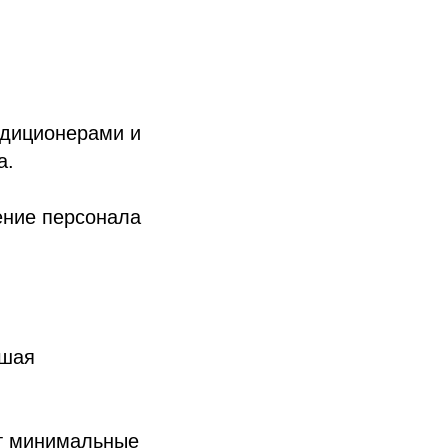
ндиционерами и
а.
ение персонала
ьшая
ют минимальные